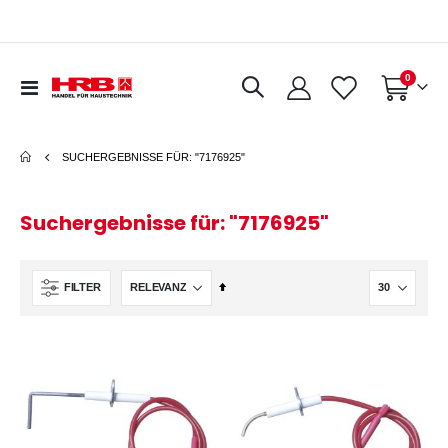
Artikel
0
Navigation
Warenkorb
umschalten
SUCHERGEBNISSE FÜR: "7176925"
Suchergebnisse für: "7176925"
In
FILTER
absteigender
Reihenfolge