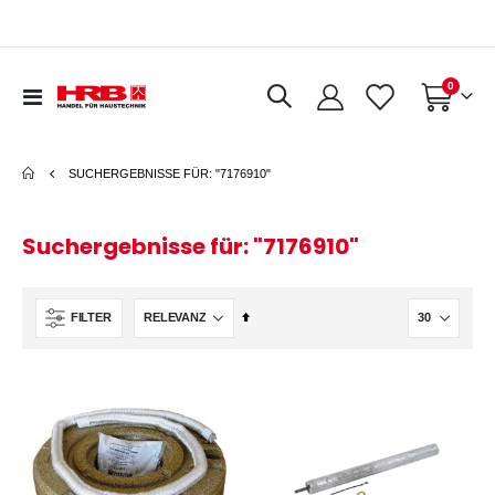
Artikel
0
Navigation
Warenkorb
umschalten
SUCHERGEBNISSE FÜR: "7176910"
Suchergebnisse für: "7176910"
In
FILTER
absteigender
Reihenfolge