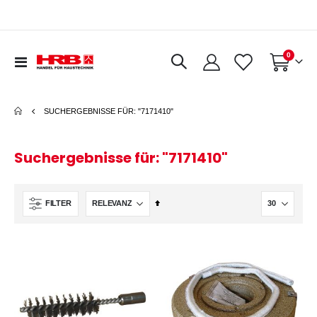
Artikel
0
Navigation
Warenkorb
umschalten
SUCHERGEBNISSE FÜR: "7171410"
Suchergebnisse für: "7171410"
In
FILTER
absteigender
Reihenfolge