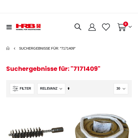
Artikel
0
Navigation
Warenkorb
umschalten
SUCHERGEBNISSE FÜR: "7171409"
Suchergebnisse für: "7171409"
In
FILTER
absteigender
Reihenfolge