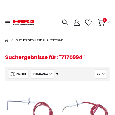
Artikel
0
Navigation
Warenkorb
umschalten
SUCHERGEBNISSE FÜR: "7170994"
Suchergebnisse für: "7170994"
In
FILTER
absteigender
Reihenfolge