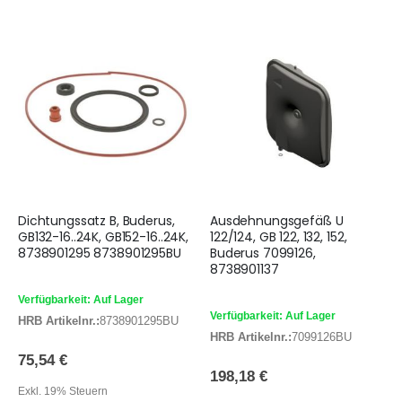
Dichtungssatz B, Buderus,
Ausdehnungsgefäß U
GB132-16..24K, GB152-16..24K,
122/124, GB 122, 132, 152,
8738901295 8738901295BU
Buderus 7099126,
8738901137
Verfügbarkeit: Auf Lager
Verfügbarkeit: Auf Lager
HRB Artikelnr.:
8738901295BU
HRB Artikelnr.:
7099126BU
75,54 €
198,18 €
Exkl. 19% Steuern