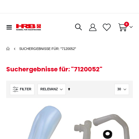
Artikel
0
Navigation
Warenkorb
umschalten
SUCHERGEBNISSE FÜR: "7120052"
Suchergebnisse für: "7120052"
In
FILTER
absteigender
Reihenfolge