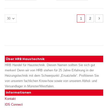
Seite
Sie lesen gerade
Seite
Seite
Weit
1
2
Über HRB Haustechnik
HRB Handel für Haustechnik. Diesen Namen sollten Sie sich gut
merken! Denn wir von HRB stehen für 25 Jahre Erfahrung in der
Heizungstechnik mit dem Schwerpunkt „Ersatzteile“. Profitieren Sie
von unserem fachlichen Know-how sowie von unserem Abhol- und
Versandlager in Münster/Westfalen.
Informationen
Kontakt
IDS Connect