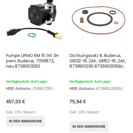
Pumpe UPMO 6M 15 GG 3H
Dichtungssatz B, Buderus,
pwm, Buderus, 7099572,
GB132-16..24K, GB152-16..24K,
neu 8738903382
8738901295 8738901295BU
Verfügbarkeit: Auf Lager
Verfügbarkeit: Auf Lager
HRB Artikelnr.:
7099572BU
HRB Artikelnr.:
8738901295BU
457,03 €
75,54 €
Exkl. 19% Steuern
Exkl. 19% Steuern
IN DEN WARENKORB
IN DEN WARENKORB