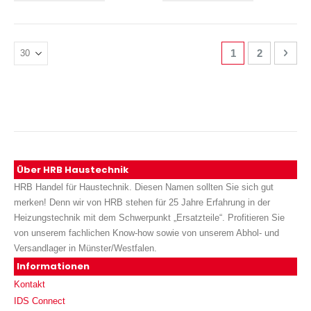
Seite
Sie lesen gerade
Seite
Seite
Weit
1
2
Über HRB Haustechnik
HRB Handel für Haustechnik. Diesen Namen sollten Sie sich gut
merken! Denn wir von HRB stehen für 25 Jahre Erfahrung in der
Heizungstechnik mit dem Schwerpunkt „Ersatzteile“. Profitieren Sie
von unserem fachlichen Know-how sowie von unserem Abhol- und
Versandlager in Münster/Westfalen.
Informationen
Kontakt
IDS Connect