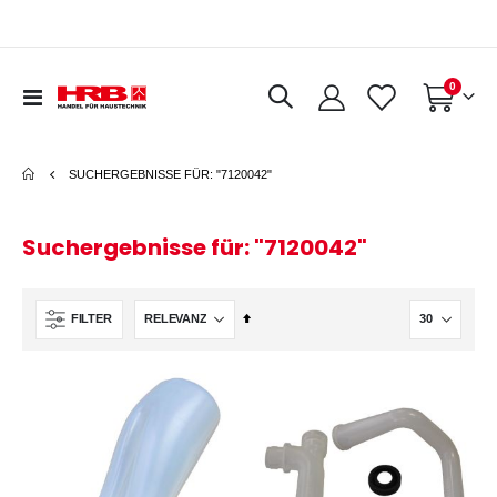
Artikel
0
Navigation
Warenkorb
umschalten
SUCHERGEBNISSE FÜR: "7120042"
Suchergebnisse für: "7120042"
In
FILTER
absteigender
Reihenfolge