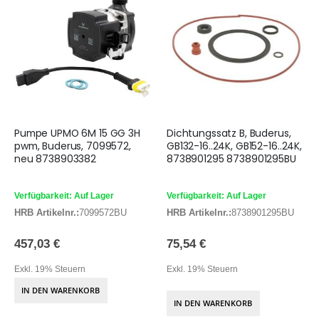
Pumpe UPMO 6M 15 GG 3H
Dichtungssatz B, Buderus,
pwm, Buderus, 7099572,
GB132-16..24K, GB152-16..24K,
neu 8738903382
8738901295 8738901295BU
Verfügbarkeit: Auf Lager
Verfügbarkeit: Auf Lager
HRB Artikelnr.:
7099572BU
HRB Artikelnr.:
8738901295BU
457,03 €
75,54 €
Exkl. 19% Steuern
Exkl. 19% Steuern
IN DEN WARENKORB
IN DEN WARENKORB