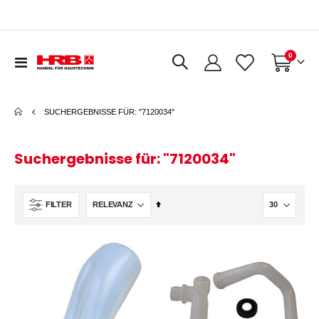
Artikel
0
Navigation
Warenkorb
umschalten
SUCHERGEBNISSE FÜR: "7120034"
Suchergebnisse für: "7120034"
In
FILTER
absteigender
Reihenfolge