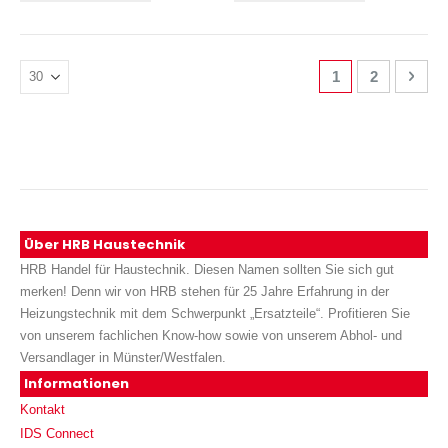
Seite
Sie lesen gerade
Seite
Seite
Weit
1
2
Über HRB Haustechnik
HRB Handel für Haustechnik. Diesen Namen sollten Sie sich gut
merken! Denn wir von HRB stehen für 25 Jahre Erfahrung in der
Heizungstechnik mit dem Schwerpunkt „Ersatzteile“. Profitieren Sie
von unserem fachlichen Know-how sowie von unserem Abhol- und
Versandlager in Münster/Westfalen.
Informationen
Kontakt
IDS Connect