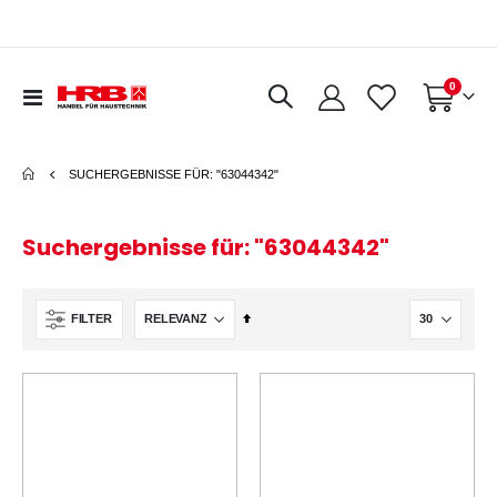
0
Navigation
Warenkorb
umschalten
SUCHERGEBNISSE FÜR: "63044342"
Suchergebnisse für: "63044342"
In
FILTER
absteigender
Reihenfolge