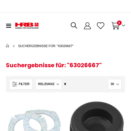
Artikel
0
Navigation
Warenkorb
umschalten
SUCHERGEBNISSE FÜR: "63026667"
Suchergebnisse für: "63026667"
In
FILTER
absteigender
Reihenfolge