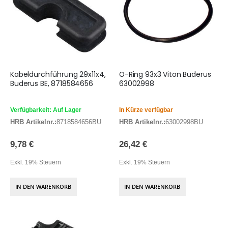
Kabeldurchführung 29x11x4,
O-Ring 93x3 Viton Buderus
Buderus BE, 8718584656
63002998
Verfügbarkeit: Auf Lager
In Kürze verfügbar
HRB Artikelnr.:
8718584656BU
HRB Artikelnr.:
63002998BU
9,78 €
26,42 €
Exkl. 19% Steuern
Exkl. 19% Steuern
IN DEN WARENKORB
IN DEN WARENKORB