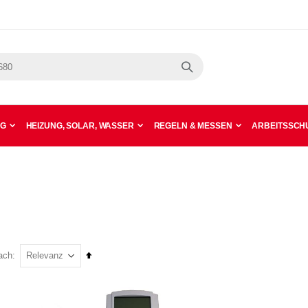
Suche
NG
HEIZUNG, SOLAR, WASSER
REGELN & MESSEN
ARBEITSSCHU
In
ach
absteigender
Reihenfolge