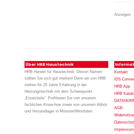
Anzeigen
Über HRB Haustechnik
Informa
HRB Handel für Haustechnik. Diesen Namen
Kontakt
sollten Sie sich gut merken! Denn wir von HRB
IDS Conne
stehen für 25 Jahre Erfahrung in der
HRB App
Heizungstechnik mit dem Schwerpunkt
HRB Katal
„Ersatzteile“. Profitieren Sie von unserem
DATANORM (
fachlichen Know-how sowie von unserem Abhol-
AGB
und Versandlager in Münster/Westfalen.
Widerrufsre
Datenschu
Impressum