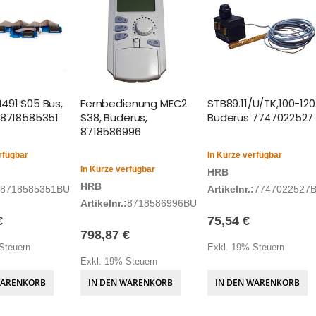
491 S05 Bus,
Fernbedienung MEC2
STB89.11/U/TK,100-120
 8718585351
S38, Buderus,
Buderus 7747022527
8718586996
rfügbar
In Kürze verfügbar
In Kürze verfügbar
HRB
HRB
8718585351BU
Artikelnr.:
7747022527
Artikelnr.:
8718586996BU
€
75,54 €
798,87 €
Steuern
Exkl. 19% Steuern
Exkl. 19% Steuern
WARENKORB
IN DEN WARENKORB
IN DEN WARENKORB