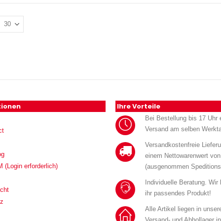
tionen
Ihre Vorteile
Bei Bestellung bis 17 Uhr e
Versand am selben Werkt
ct
Versandkostenfreie Liefer
og
einem Nettowarenwert von
Login erforderlich)
(ausgenommen Speditions
Individuelle Beratung. Wir
cht
ihr passendes Produkt!
tz
Alle Artikel liegen in unse
Versand- und Abhollager i