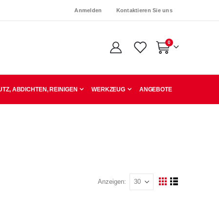
Anmelden
Kontaktieren Sie uns
Artikel
0
Warenkorb
TZ, ABDICHTEN, REINIGEN
WERKZEUG
ANGEBOTE
Anzeigen
Ansicht
Raster
Liste
als