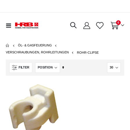
Artikel
0
Navigation
Warenkorb
umschalten
ÖL- & GASFEUERUNG
VERSCHRAUBUNGEN, ROHRLEITUNGEN
ROHR-CLIPSE
In
FILTER
absteigender
Reihenfolge