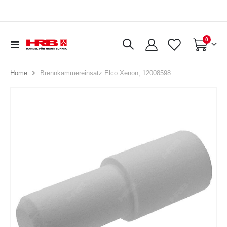
Artikel
0
Navigation
Warenkorb
umschalten
Brennkammereinsatz Elco Xenon, 12008598
Home
Zum
Ende
der
Bildergalerie
springen