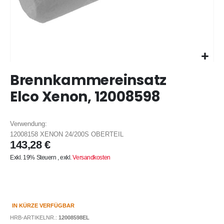
Zum
Brennkammereinsatz
Anfang
der
Elco Xenon, 12008598
Bildergalerie
springen
Verwendung:
12008158 XENON 24/200S OBERTEIL
143,28 €
Exkl. 19% Steuern
,
exkl.
Versandkosten
IN KÜRZE VERFÜGBAR
HRB-ARTIKELNR.:
12008598EL