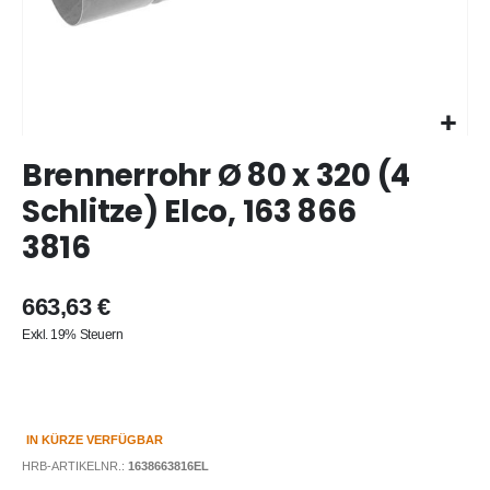
Zum
Brennerrohr Ø 80 x 320 (4
Anfang
der
Schlitze) Elco, 163 866
Bildergalerie
3816
springen
663,63 €
Exkl. 19% Steuern
IN KÜRZE VERFÜGBAR
HRB-ARTIKELNR.:
1638663816EL