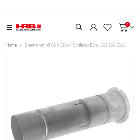
Artikel
0
Navigation
Warenkorb
umschalten
Brennerrohr Ø 80 x 320 (4 Schlitze) Elco, 163 866 3816
Home
Zum
Ende
der
Bildergalerie
springen