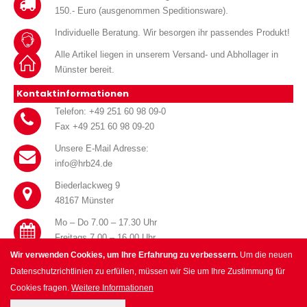
150.- Euro (ausgenommen Speditionsware).
Individuelle Beratung. Wir besorgen ihr passendes Produkt!
Alle Artikel liegen in unserem Versand- und Abhollager in
Münster bereit.
Kontaktinformationen
Telefon: +49 251 60 98 09-0
Fax +49 251 60 98 09-20
Unsere E-Mail Adresse:
info@hrb24.de
Biederlackweg 9
48167 Münster
Mo – Do 7.00 – 17.30 Uhr
Freitags 7.00 – 16.00 Uhr
Wir verwenden Cookies, um Ihre Erfahrung zu verbessern.
Um die neuen
Datenschutzrichtlinien zu erfüllen, müssen wir Sie um Ihre Zustimmung für
Cookies fragen.
Weitere Informationen