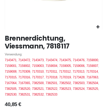
Zum
Brennerdichtung,
Anfang
der
Viessmann, 7818117
Bildergalerie
springen
Verwendung:
7143471
,
7143472
,
7143473
,
7143474
,
7143475
,
7143476
,
7159000
,
7159001
,
7159002
,
7159003
,
7159004
,
7159005
,
7159006
,
7159007
,
7159008
,
7170309
,
7170310
,
7170311
,
7170312
,
7170313
,
7170314
,
7170315
,
7170316
,
7170317
,
7170318
,
7170319
,
7173428
,
7167063
,
7167064
,
7167065
,
7382500
,
7382501
,
7382502
,
7382503
,
7382504
,
7382505
,
7382520
,
7382521
,
7382522
,
7382523
,
7382524
,
7382525
,
7382530
,
7382531
,
7382532
,
7382533
40,85 €