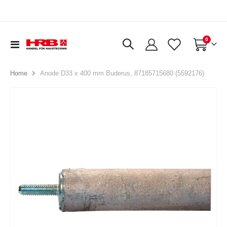
Artikel
0
Navigation
Warenkorb
umschalten
Anode D33 x 400 mm Buderus, 87185715680 (5592176)
Home
Zum
Ende
der
Bildergalerie
springen