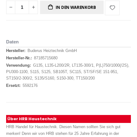
IN DEN WARENKORB
Daten
Daten
Buderus Heiztechnik GmbH
87185715680
G135, L135-L200/2R, LT135-300/1, P(L)750/1000(/2S),
PU300-1100, S115, S125, SB105T, SC115, ST/SF/SE 151-951,
ST150/2-300/2, S135/S160, S150-300, TT150/200
5592176
Über HRB Haustechnik
HRB Handel für Haustechnik. Diesen Namen sollten Sie sich gut
merken! Denn wir von HRB stehen für 25 Jahre Erfahrung in der