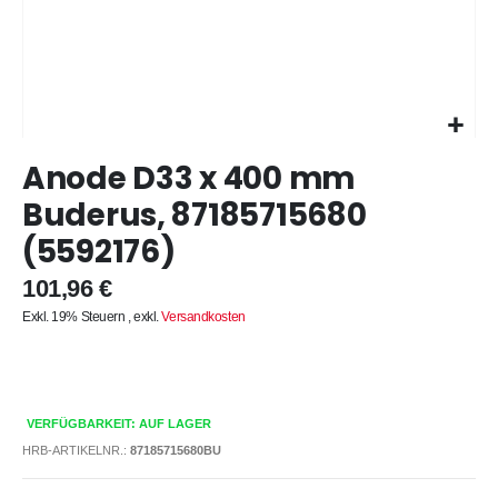
Zum
Anode D33 x 400 mm
Anfang
der
Buderus, 87185715680
Bildergalerie
(5592176)
springen
101,96 €
Exkl. 19% Steuern
,
exkl.
Versandkosten
VERFÜGBARKEIT: AUF LAGER
HRB-ARTIKELNR.:
87185715680BU