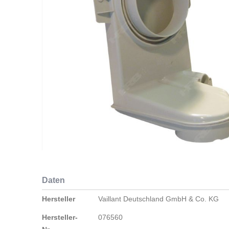
Zum
Anfang
Daten
der
Bildergalerie
Daten
Hersteller
Vaillant Deutschland GmbH & Co. KG
springen
Hersteller-
076560