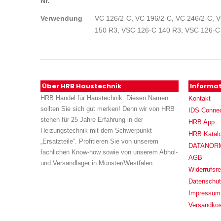
Nr.
Verwendung
VC 126/2-C, VC 196/2-C, VC 246/2-C, 
150 R3, VSC 126-C 140 R3, VSC 126-C
Über HRB Haustechnik
Informa
HRB Handel für Haustechnik. Diesen Namen
Kontakt
sollten Sie sich gut merken! Denn wir von HRB
IDS Conne
stehen für 25 Jahre Erfahrung in der
HRB App
Heizungstechnik mit dem Schwerpunkt
HRB Katal
„Ersatzteile“. Profitieren Sie von unserem
DATANORM (
fachlichen Know-how sowie von unserem Abhol-
AGB
und Versandlager in Münster/Westfalen.
Widerrufsre
Datenschu
Impressum
Versandko