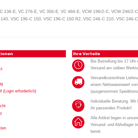
VC 136-E, VC 276-E, VC 356-E, VC 466-E, VCW 196/2-C, VCW 246/2-
 140, VSC 196-C 150, VSC 196-C 150 R2, VSC 246-C 210, VSC 246-C
tionen
Ihre Vorteile
Bei Bestellung bis 17 Uhr e
Versand am selben Werkt
ct
Versandkostenfreie Liefer
og
einem Nettowarenwert von
Login erforderlich)
(ausgenommen Speditions
Individuelle Beratung. Wir
cht
ihr passendes Produkt!
tz
Alle Artikel liegen in unse
Versand- und Abhollager i
sten
bereit.