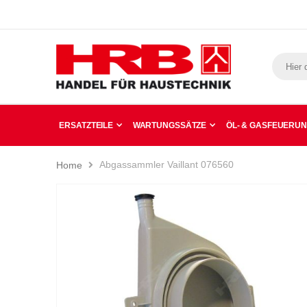
ERSATZTEILE
WARTUNGSSÄTZE
ÖL- & GASFEUERU
Abgassammler Vaillant 076560
Home
Zum
Ende
der
Bildergalerie
springen